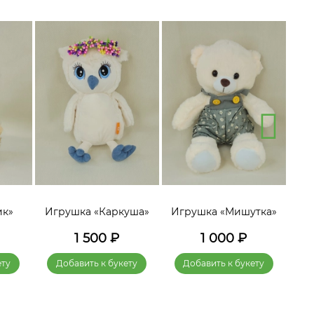
ик»
Игрушка «Каркуша»
Игрушка «Мишутка»
Игр
1 500
₽
1 000
₽
ету
Добавить к букету
Добавить к букету