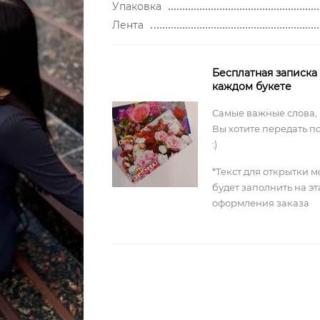
Упаковка
Лента
Бесплатная записка
каждом букете
Самые важные слова,
Вы хотите передать п
:)
*Текст для открытки 
будет заполнить на э
оформления заказа