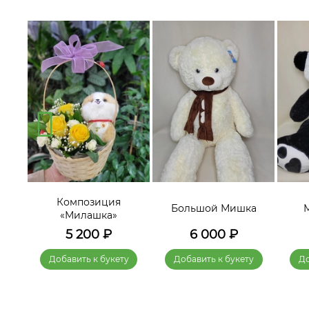
Композиция
а 2»
Большой Мишка
«Милашка»
5 200
₽
6 000
₽
у
Добавить к букету
Добавить к букету
До