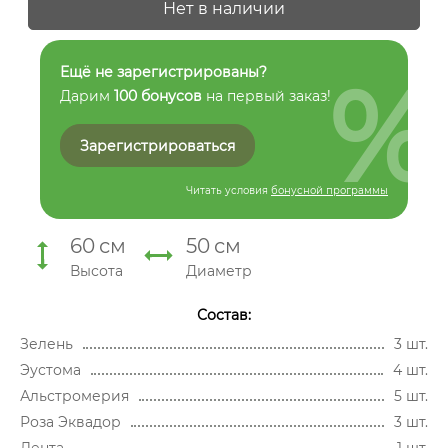
Нет в наличии
%
Ещё не зарегистрированы?
Дарим
100 бонусов
на первый заказ!
Зарегистрироваться
Читать условия
бонусной программы
60
см
50
см
Высота
Диаметр
Состав:
Зелень
3 шт.
Эустома
4 шт.
Альстромерия
5 шт.
Роза Эквадор
3 шт.
Лента
1 шт.