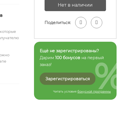
Нет в наличии
 в
Поделиться:
 которые
олучателю
Ещё не зарегистрированы?
можно
%
Дарим
100 бонусов
на первый
тапе
заказ!
Зарегистрироваться
Читать условия
бонусной программы