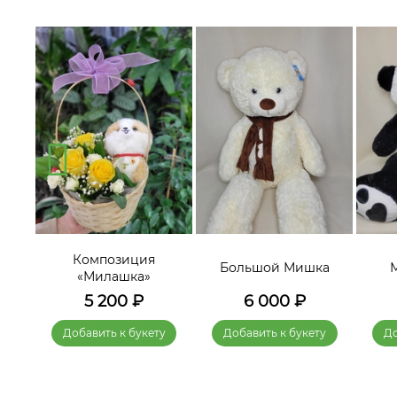
Композиция
а 2»
Большой Мишка
«Милашка»
5 200
₽
6 000
₽
у
Добавить к букету
Добавить к букету
До