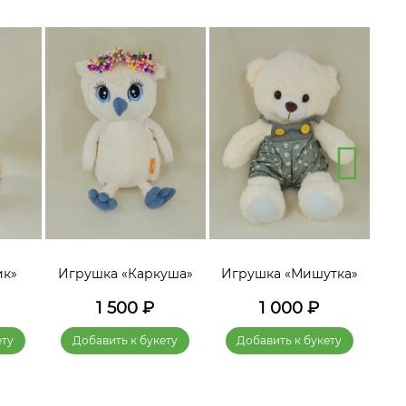
ик»
Игрушка «Каркуша»
Игрушка «Мишутка»
Игр
1 500
₽
1 000
₽
ету
Добавить к букету
Добавить к букету