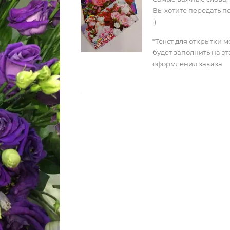
Вы хотите передать п
:)
*Текст для открытки 
будет заполнить на э
оформления заказа