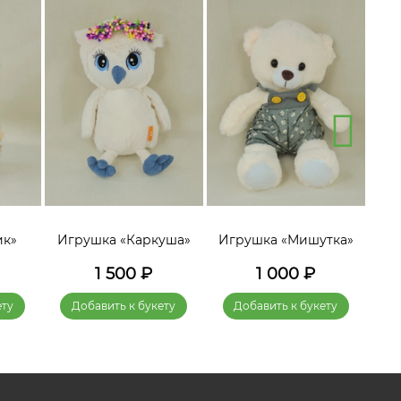
ик»
Игрушка «Каркуша»
Игрушка «Мишутка»
Игр
1 500
₽
1 000
₽
ету
Добавить к букету
Добавить к букету