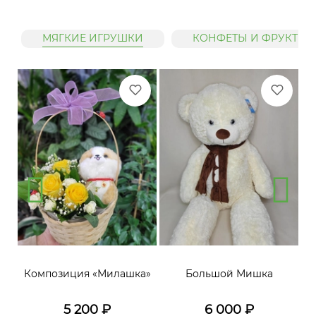
МЯГКИЕ ИГРУШКИ
КОНФЕТЫ И ФРУКТЫ
»
Композиция «Милашка»
Большой Мишка
5 200
₽
6 000
₽