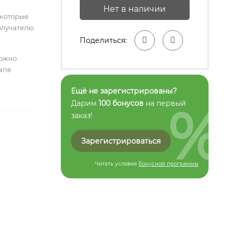
Нет в наличии
 которые
олучателю
Поделиться:
можно
тапе
Ещё не зарегистрированы?
%
Дарим
100 бонусов
на первый
заказ!
Зарегистрироваться
Читать условия
бонусной программы