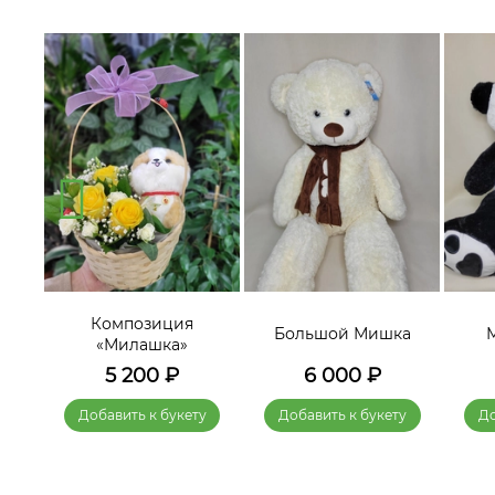
Композиция
а 2»
Большой Мишка
«Милашка»
5 200
₽
6 000
₽
у
Добавить к букету
Добавить к букету
До