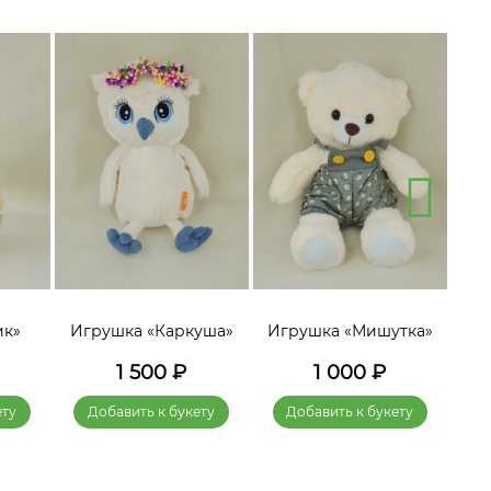
ик»
Игрушка «Каркуша»
Игрушка «Мишутка»
Игр
1 500
₽
1 000
₽
ету
Добавить к букету
Добавить к букету