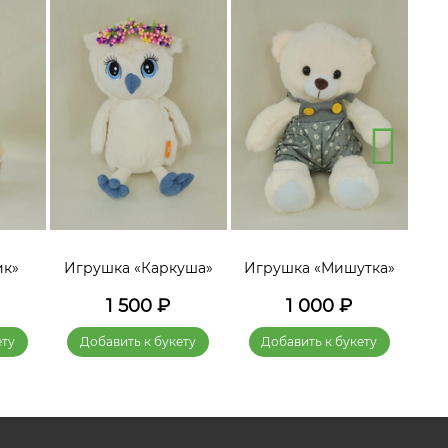
ик»
Игрушка «Каркуша»
Игрушка «Мишутка»
Игр
1 500
₽
1 000
₽
ету
Добавить к букету
Добавить к букету