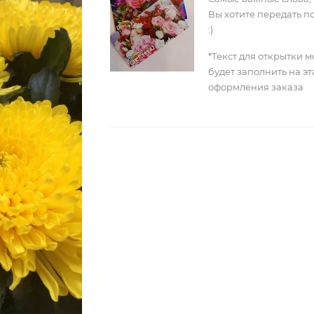
Вы хотите передать п
:)
*Текст для открытки 
будет заполнить на э
оформления заказа