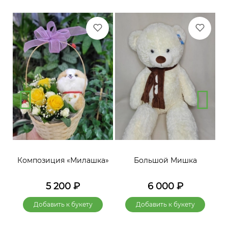
»
Композиция «Милашка»
Большой Мишка
5 200
₽
6 000
₽
Добавить к букету
Добавить к букету