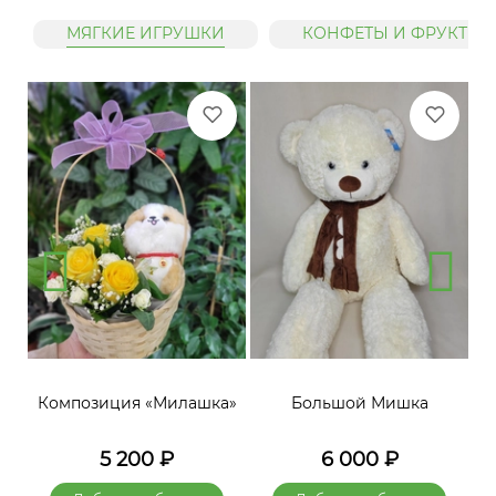
МЯГКИЕ ИГРУШКИ
КОНФЕТЫ И ФРУКТЫ
»
Композиция «Милашка»
Большой Мишка
5 200
₽
6 000
₽