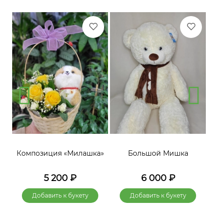
»
Композиция «Милашка»
Большой Мишка
5 200
₽
6 000
₽
Добавить к букету
Добавить к букету