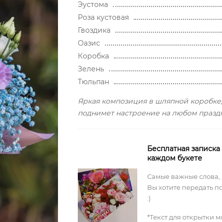
Эустома
Роза кустовая
Гвоздика
Оазис
Коробка
Зелень
Тюльпан
Яркая композиция в шляпной коробке
поднимет настроение на любом празд
Бесплатная записка
каждом букете
Самые важные слова,
Вы хотите передать п
:)
*Текст для открытки 