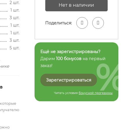
2 шт.
Нет в наличии
1 шт.
3 шт.
Поделиться:
1 шт.
1 шт.
3 шт.
5 шт.
Ещё не зарегистрированы?
%
Дарим
100 бонусов
на первый
,
заказ!
нике
Зарегистрироваться
 в
Читать условия
бонусной программы
 которые
олучателю
можно