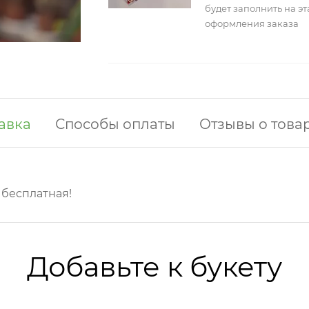
будет заполнить на э
оформления заказа
авка
Способы оплаты
Отзывы о това
у бесплатная!
Добавьте к букету