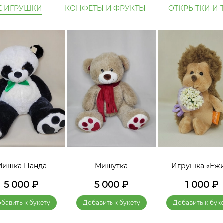
Е ИГРУШКИ
КОНФЕТЫ И ФРУКТЫ
ОТКРЫТКИ И 
Мишка Панда
Мишутка
Игрушка «Ёж
5 000
₽
5 000
₽
1 000
₽
бавить к букету
Добавить к букету
Добавить к бук