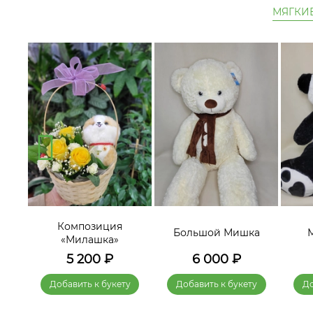
МЯГКИ
Композиция
а 2»
Большой Мишка
«Милашка»
5 200
₽
6 000
₽
у
Добавить к букету
Добавить к букету
До