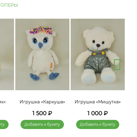
ТОПЕРЫ
ик»
Игрушка «Каркуша»
Игрушка «Мишутка»
Игр
1 500
₽
1 000
₽
ету
Добавить к букету
Добавить к букету