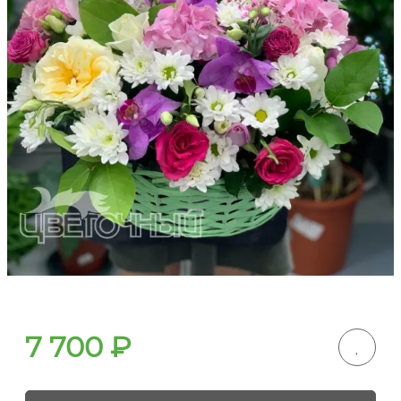
7 700
₽