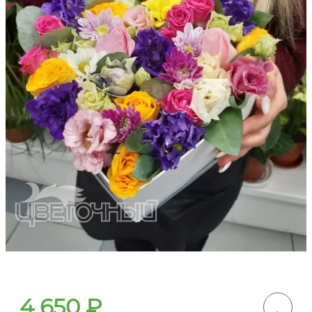
4 650
₽