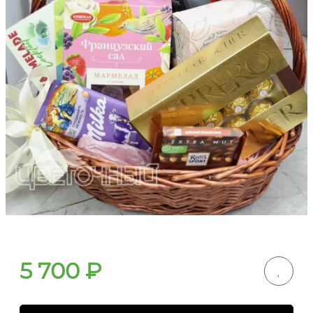
5 700
₽