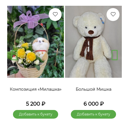
»
Композиция «Милашка»
Большой Мишка
5 200
₽
6 000
₽
Добавить к букету
Добавить к букету