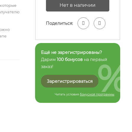
Нет в наличии
 которые
олучателю
Поделиться:
можно
тапе
Ещё не зарегистрированы?
%
Дарим
100 бонусов
на первый
заказ!
Зарегистрироваться
Читать условия
бонусной программы