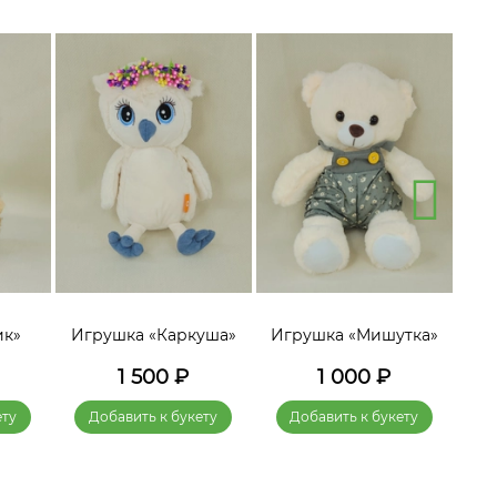
ик»
Игрушка «Каркуша»
Игрушка «Мишутка»
Игр
1 500
₽
1 000
₽
ету
Добавить к букету
Добавить к букету