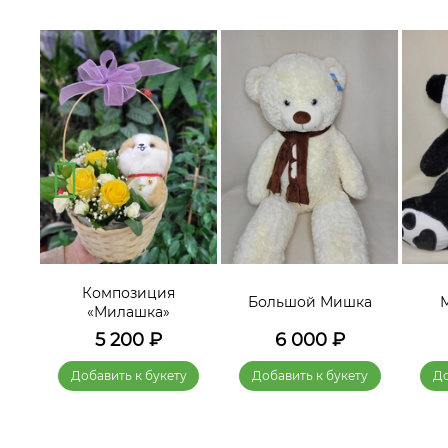
Композиция
а 2»
Большой Мишка
«Милашка»
5 200
₽
6 000
₽
у
Добавить к букету
Добавить к букету
До