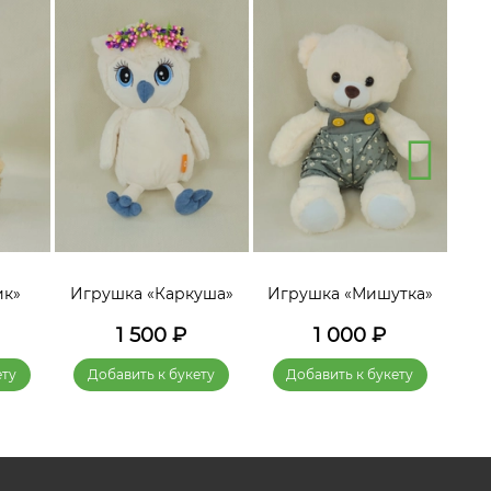
ик»
Игрушка «Каркуша»
Игрушка «Мишутка»
Игр
1 500
₽
1 000
₽
ету
Добавить к букету
Добавить к букету