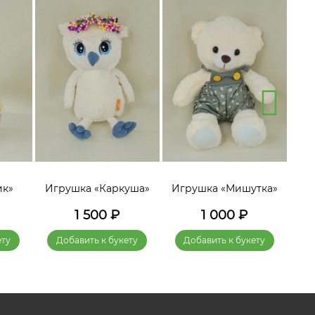
ик»
Игрушка «Каркуша»
Игрушка «Мишутка»
Игр
1 500
₽
1 000
₽
ету
Добавить к букету
Добавить к букету