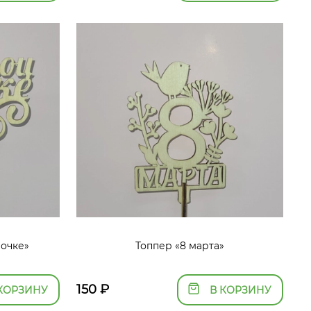
очке»
Топпер «8 марта»
150
₽
КОРЗИНУ
В КОРЗИНУ