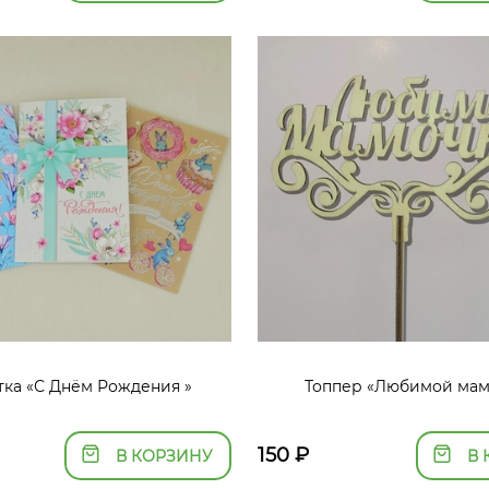
ка «С Днём Рождения »
Топпер «Любимой мам
150
₽
В КОРЗИНУ
В 