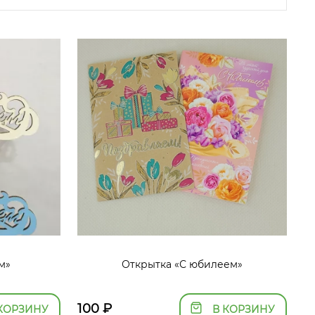
м»
Открытка «С юбилеем»
100
₽
КОРЗИНУ
В КОРЗИНУ