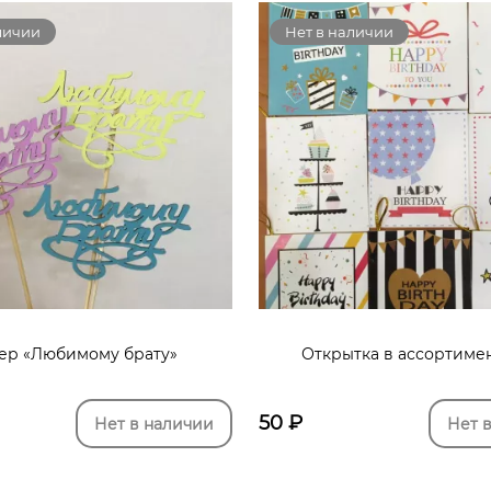
личии
Нет в наличии
ер «Любимому брату»
Открытка в ассортимен
50
₽
Нет в наличии
Нет 