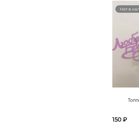
Нет в на
Топп
150
₽