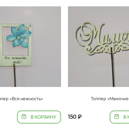
ппер «Вся нежность»
Топпер «Мамочке
150
₽
В КОРЗИНУ
В 