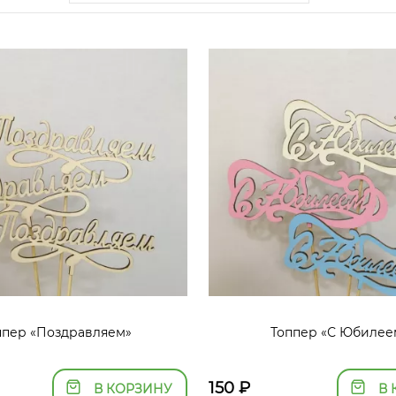
ппер «Поздравляем»
Топпер «С Юбилее
150
₽
В КОРЗИНУ
В 