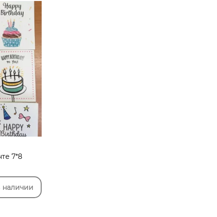
те 7*8
в наличии