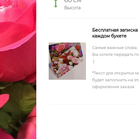
60
см
Высота
Бесплатная записка
каждом букете
Самые важные слова,
Вы хотите передать п
:)
*Текст для открытки 
будет заполнить на э
оформления заказа