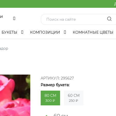
Д
ми
БУКЕТЫ
КОМПОЗИЦИИ
КОМНАТНЫЕ ЦВЕТЫ
адор
АРТИКУЛ:
295627
Размер букета:
80 СМ
60 СМ
300 ₽
250 ₽