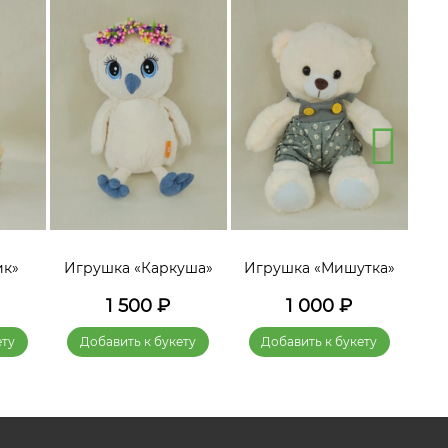
ик»
Игрушка «Каркуша»
Игрушка «Мишутка»
Игр
1 500
₽
1 000
₽
ету
Добавить к букету
Добавить к букету