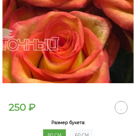
250
₽
Размер букета:
80 СМ
60 СМ