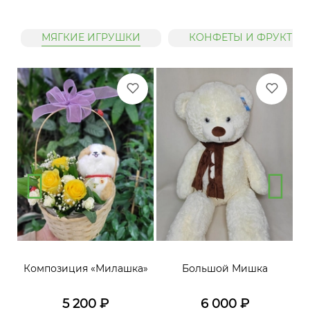
МЯГКИЕ ИГРУШКИ
КОНФЕТЫ И ФРУКТЫ
»
Композиция «Милашка»
Большой Мишка
5 200
₽
6 000
₽